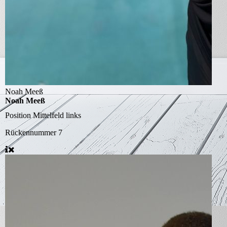
Noah Meeß
Noah Meeß
Position
Mittelfeld links
Rückennummer
7