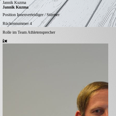
Jannik Kuzma
Jannik Kuzma
Position
Innenverteidiger / Stürmer
Rückennummer
4
Rolle im Team
Athletensprecher