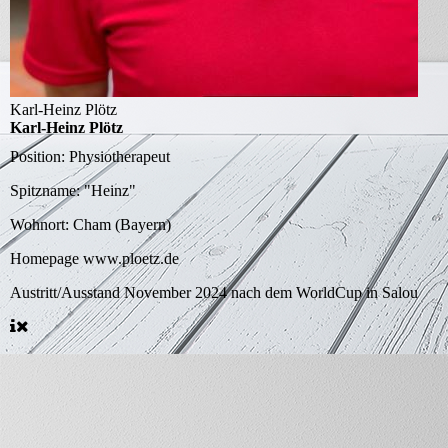
Karl-Heinz Plötz
Karl-Heinz Plötz
Position:
Physiotherapeut
Spitzname:
"Heinz"
Wohnort:
Cham (Bayern)
Homepage
www.ploetz.de
Austritt/Ausstand
November 2024 nach dem WorldCup in Salou